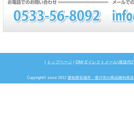
|
トップページ
|
DM(ダイレクトメール)発送代
Copyright© since 2012
愛知県安城市・豊川市の商品梱包発送